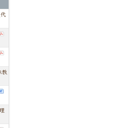
次代
殊教
理