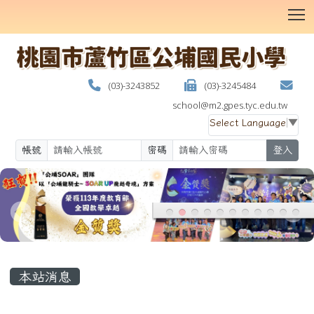
T
(03)-3243852
(03)-3245484
school@m2.gpes.tyc.edu.tw
Select Language
▼
帳號
密碼
登入
:::
本站消息