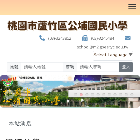
T
(03)-3243852
(03)-3245484
school@m2.gpes.tyc.edu.tw
Select Language
▼
帳號
密碼
登入
:::
本站消息