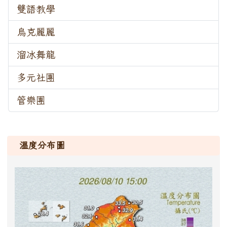
雙語教學
4040
烏克麗麗
3487
溜冰舞龍
1623
多元社團
4481
管樂團
4903
溫度分布圖