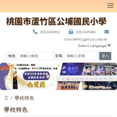
T
(03)-3243852
(03)-3245484
school@m2.gpes.tyc.edu.tw
Select Language
▼
帳號
密碼
登入
:::

學校特色
學校特色