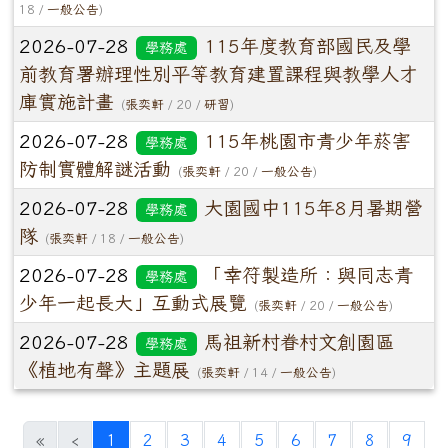
18 /
一般公告
)
2026-07-28
115年度教育部國民及學
學務處
前教育署辦理性別平等教育建置課程與教學人才
庫實施計畫
(
張奕軒
/ 20 /
研習
)
2026-07-28
115年桃園市青少年菸害
學務處
防制實體解謎活動
(
張奕軒
/ 20 /
一般公告
)
2026-07-28
大園國中115年8月暑期營
學務處
隊
(
張奕軒
/ 18 /
一般公告
)
2026-07-28
「幸符製造所：與同志青
學務處
少年一起長大」互動式展覽
(
張奕軒
/ 20 /
一般公告
)
2026-07-28
馬祖新村眷村文創園區
學務處
《植地有聲》主題展
(
張奕軒
/ 14 /
一般公告
)
(current)
«
‹
1
2
3
4
5
6
7
8
9