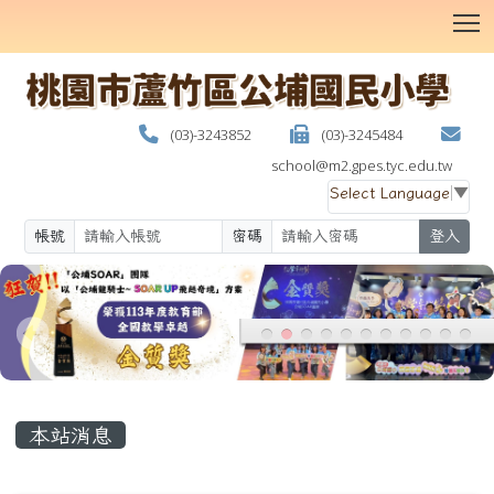
T
(03)-3243852
(03)-3245484
school@m2.gpes.tyc.edu.tw
Select Language
▼
帳號
密碼
登入
:::
本站消息