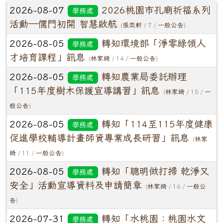
文章列表
2026-08-07
2026桃園市孔廟祈福系列
學務處
活動—儒門初開 智慧啟航
(
張奕軒
/ 7 /
一般公告
)
2026-08-05
轉知環境部「淨零綠領人
學務處
才培育課程」訊息
(
林家綺
/ 14 /
一般公告
)
2026-08-05
轉知農業局委託辦理
學務處
「115年度樹木保護宣導講習」訊息
(
林家綺
/ 15 /
一
般公告
)
2026-08-05
轉知「114至115年度健康
學務處
促進學校輔導計畫師資專業成長研習」訊息
(
林家
綺
/ 11 /
一般公告
)
2026-08-05
轉知「聰明做打掃 乾淨又
學務處
安全」活動宣導資料及申請簡章
(
林家綺
/ 16 /
一般公
告
)
2026-07-31
轉知「水桃園：桃園水文
學務處