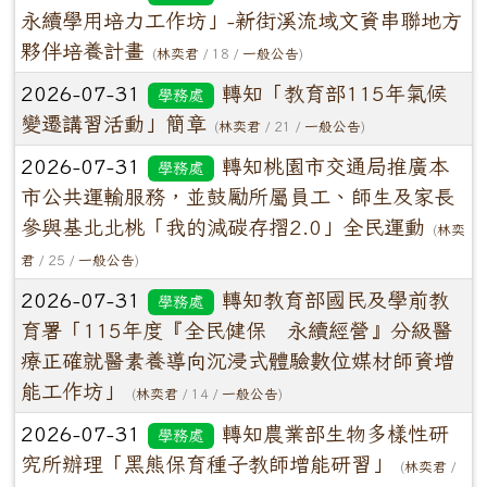
永續學用培力工作坊」-新街溪流域文資串聯地方
夥伴培養計畫
(
林奕君
/ 18 /
一般公告
)
2026-07-31
轉知「教育部115年氣候
學務處
變遷講習活動」簡章
(
林奕君
/ 21 /
一般公告
)
2026-07-31
轉知桃園市交通局推廣本
學務處
市公共運輸服務，並鼓勵所屬員工、師生及家長
參與基北北桃「我的減碳存摺2.0」全民運動
(
林奕
君
/ 25 /
一般公告
)
2026-07-31
轉知教育部國民及學前教
學務處
育署「115年度『全民健保 永續經營』分級醫
療正確就醫素養導向沉浸式體驗數位媒材師資增
能工作坊」
(
林奕君
/ 14 /
一般公告
)
2026-07-31
轉知農業部生物多樣性研
學務處
究所辦理「黑熊保育種子教師增能研習」
(
林奕君
/