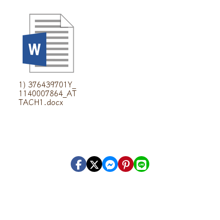
1) 376439701Y_
1140007864_AT
TACH1.docx