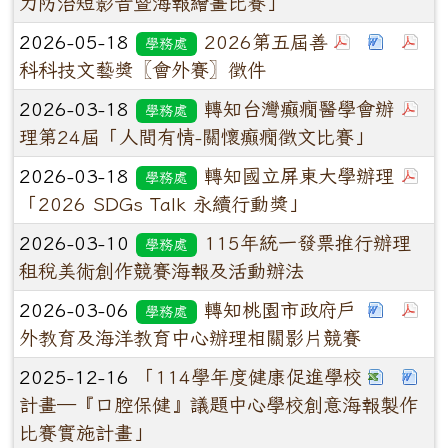
力防治短影音暨海報繪畫比賽」
2026-05-18
2026第五屆善
學務處
科科技文藝獎〖會外賽〗徵件
2026-03-18
轉知台灣癲癇醫學會辦
學務處
理第24屆「人間有情-關懷癲癇徵文比賽」
2026-03-18
轉知國立屏東大學辦理
學務處
「2026 SDGs Talk 永續行動獎」
2026-03-10
115年統一發票推行辦理
學務處
租稅美術創作競賽海報及活動辦法
2026-03-06
轉知桃園市政府戶
學務處
外教育及海洋教育中心辦理相關影片競賽
2025-12-16
「114學年度健康促進學校
計畫─『口腔保健』議題中心學校創意海報製作
比賽實施計畫」