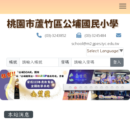
T
(03)-3243852
(03)-3245484
school@m2.gpes.tyc.edu.tw
Select Language
▼
帳號
密碼
登入
:::
本站消息