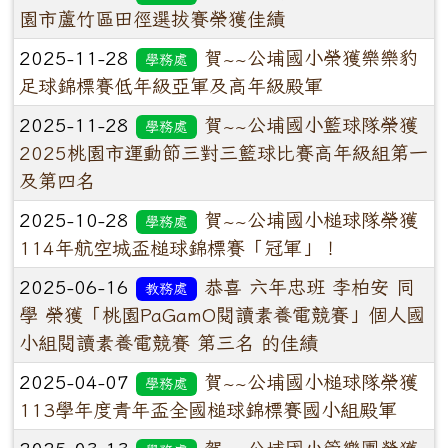
園市蘆竹區田徑選拔賽榮獲佳績
2025-11-28
賀~~公埔國小榮獲樂樂豹
學務處
足球錦標賽低年級亞軍及高年級殿軍
2025-11-28
賀~~公埔國小籃球隊榮獲
學務處
2025桃園市運動節三對三籃球比賽高年級組第一
及第四名
2025-10-28
賀~~公埔國小槌球隊榮獲
學務處
114年航空城盃槌球錦標賽「冠軍」！
2025-06-16
恭喜 六年忠班 李柏安 同
教務處
學 榮獲「桃園PaGamO閱讀素養電競賽」個人國
小組閱讀素養電競賽 第三名 的佳績
2025-04-07
賀~~公埔國小槌球隊榮獲
學務處
113學年度青年盃全國槌球錦標賽國小組殿軍