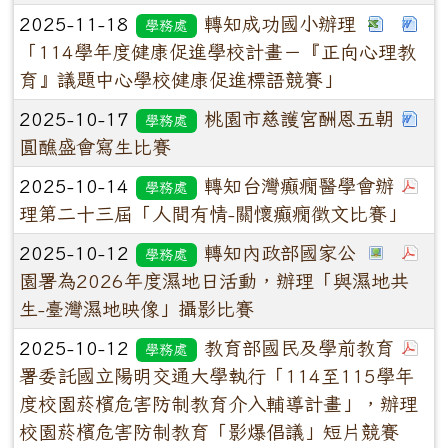
2025-11-18
轉知成功國小辦理
學務處
「114學年度健康促進學校計畫－『正向心理教
育』議題中心學校健康促進標語競賽」
2025-10-17
桃園市慈護宮酬恩五朝
學務處
圓醮盛會寫生比賽
2025-10-14
轉知台灣癲癇醫學會辦
學務處
理第二十三屆「人間有情-關懷癲癇徵文比賽」
2025-10-12
轉知內政部國家公
學務處
園署為2026年度濕地日活動，辦理「與濕地共
生-臺灣濕地映像」攝影比賽
2025-10-12
教育部國民及學前教育
學務處
署委託國立陽明交通大學執行「114至115學年
度校園菸檳危害防制教育介入輔導計畫」，辦理
校園菸檳危害防制教育「影爆倡議」短片競賽