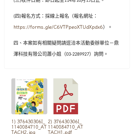
三
收件日期：即日起至
年
月
日止。
(
)
114
10
15
四
報名方式：採線上報名（報名網址：
(
)
https://forms.gle/C6VTPpeoXTUdXpdx6
）。
四、本案如有相關疑問請逕洽本活動委辦單位－鼎
澤科技有限公司蕭小姐（
）詢問。
03-2289927
1) 376430306I_
2) 376430306I_
1140084710_AT
1140084710_AT
TACH2.jpg
TACH1.pdf