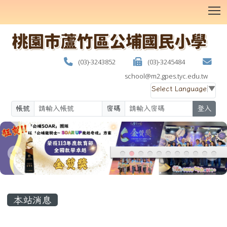
T
(03)-3243852
(03)-3245484
school@m2.gpes.tyc.edu.tw
Select Language
▼
帳號
密碼
登入
:::
本站消息