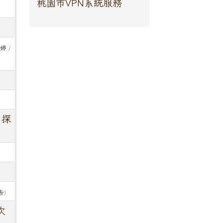
桃園市VPN系統服務
詠婷
/
，探
告
)
次