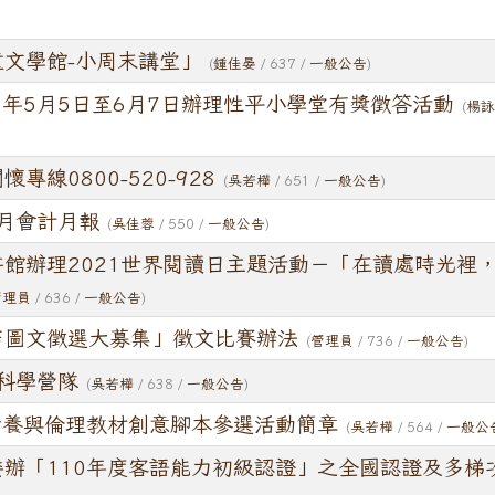
文學館-小周末講堂」
(
鍾佳晏
/ 637 /
一般公告
)
0年5月5日至6月7日辦理性平小學堂有獎徵答活動
(
楊
專線0800-520-928
(
吳若樺
/ 651 /
一般公告
)
3月會計月報
(
吳佳蓉
/ 550 /
一般公告
)
館辦理2021世界閱讀日主題活動－「在讀處時光裡
管理員
/ 636 /
一般公告
)
店圖文徵選大募集」徵文比賽辦法
(
管理員
/ 736 /
一般公告
)
假科學營隊
(
吳若樺
/ 638 /
一般公告
)
素養與倫理教材創意腳本參選活動簡章
(
吳若樺
/ 564 /
一般公
委辦「110年度客語能力初級認證」之全國認證及多梯