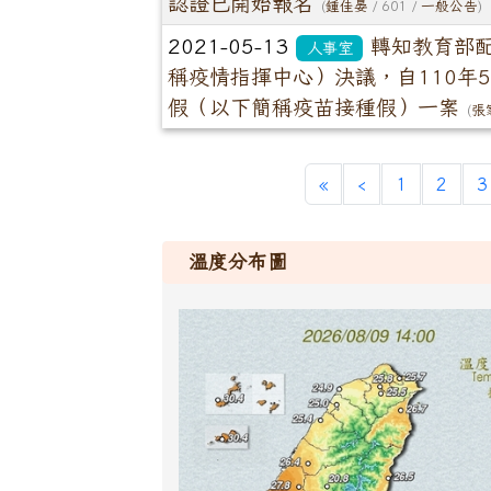
認證已開始報名
(
鍾佳晏
/ 601 /
一般公告
)
2021-05-13
轉知教育部
人事室
稱疫情指揮中心）決議，自110年
假（以下簡稱疫苗接種假）一案
(
張
«
‹
1
2
3
溫度分布圖