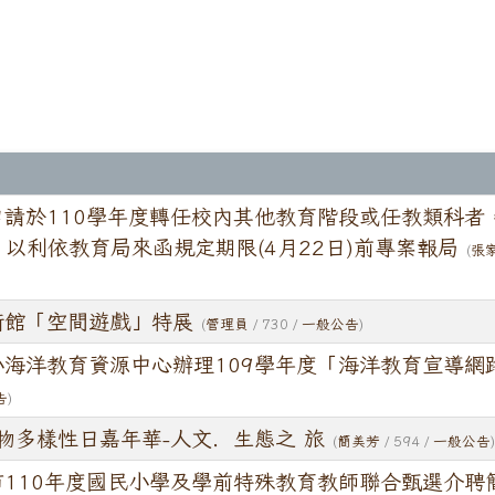
申請於110學年度轉任校內其他教育階段或任教類科者
，以利依教育局來函規定期限(4月22日)前專案報局
(
張
術館「空間遊戲」特展
(
管理員
/ 730 /
一般公告
)
小海洋教育資源中心辦理109學年度「海洋教育宣導網
告
)
生物多樣性日嘉年華-人文．生態之 旅
(
簡美芳
/ 594 /
一般公告
市110年度國民小學及學前特殊教育教師聯合甄選介聘