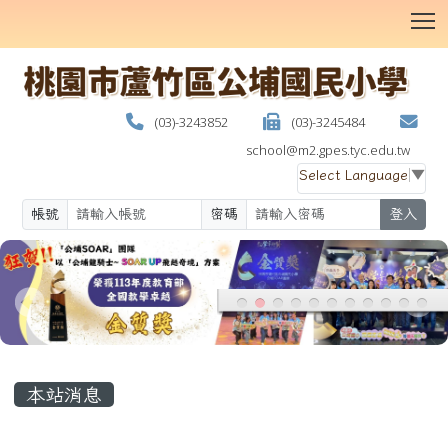
T
(03)-3243852
(03)-3245484
school@m2.gpes.tyc.edu.tw
Select Language
▼
帳號
密碼
登入
:::
本站消息