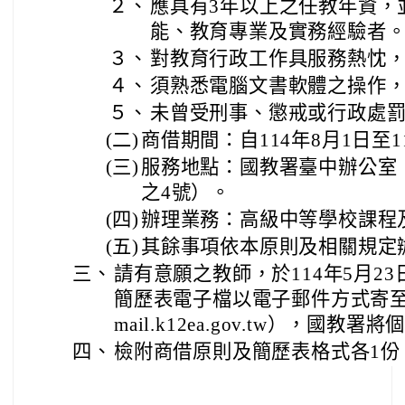
２、
應具有3年以上之任教年資，
能、教育專業及實務經驗者
３、
對教育行政工作具服務熱忱
４、
須熟悉電腦文書軟體之操作
５、
未曾受刑事、懲戒或行政處
(二)
商借期間：自114年8月1日至1
(三)
服務地點：國教署臺中辦公室（
之4號）。
(四)
辦理業務：高級中等學校課程
(五)
其餘事項依本原則及相關規定
三、
請有意願之教師，於114年5月2
簡歷表電子檔以電子郵件方式寄至承
mail.k12ea.gov.tw），國
四、
檢附商借原則及簡歷表格式各1份