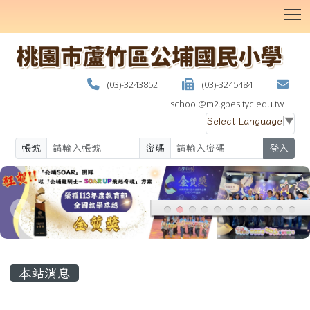
T
(03)-3243852
(03)-3245484
school@m2.gpes.tyc.edu.tw
Select Language
▼
帳號
密碼
登入
:::
本站消息