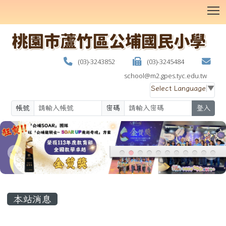
T
(03)-3243852
(03)-3245484
school@m2.gpes.tyc.edu.tw
Select Language
▼
帳號
密碼
登入
:::
本站消息