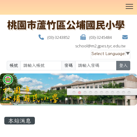
T
(03)-3243852
(03)-3245484
school@m2.gpes.tyc.edu.tw
Select Language
▼
帳號
密碼
登入
:::
本站消息