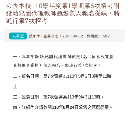
公告本校110學年度第1學期第6次招考附
設幼兒園代理教師甄選無人報名從缺，將
進行第7次招考
人事室
張家偉
-
重要公告
| 2021-09-02 | 點閱數： 582
1
附設幼兒園代理教師
名
一、
本案
甄選
（
同意放寬至
具教保員資格）
無人報名，將進行第
7
次招
考。
二、報名日期：第
7
次甄選為
110
年
9
月
3
日
9
時至
12
時
止。
三、甄選日期：第
7
次甄選為
110
年
9
月
3
日
13
時。
四、詳細內容請參閱
110
年
8
月
24
日公告之
甄選簡章。