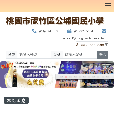
T
(03)-3243852
(03)-3245484
school@m2.gpes.tyc.edu.tw
Select Language
▼
帳號
密碼
登入
:::
本站消息