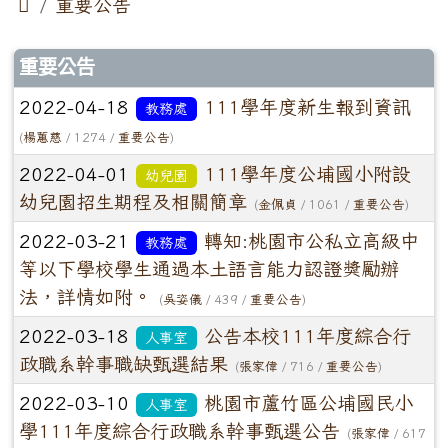

重要公告
文章列表
重要公告
2022-04-18
111學年度新生報到資訊
教務處
(
楊蕙慈
/ 1274 /
重要公告
)
2022-04-01
111學年度公埔國小附設
幼兒園
幼兒園招生期程及相關簡章
(
金佩貞
/ 1061 /
重要公告
)
2022-03-21
轉知:桃園市公私立高級中
教務處
等以下學校學生通過本土語言能力認證獎勵辦
法，詳情如附。
(
吳姿儀
/ 439 /
重要公告
)
2022-03-18
公告本校111年度綜合行
人事室
政職系幹事職缺甄選結果
(
張家偉
/ 716 /
重要公告
)
2022-03-10
桃園市蘆竹區公埔國民小
人事室
學111年度綜合行政職系幹事甄選公告
(
張家偉
/ 617