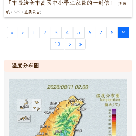
「市長給全市高國中小學生家長的一封信」
(
李逸
航
/ 529 /
重要公告
)
(cur
«
‹
1
2
3
4
5
6
7
8
9
10
›
»
溫度分布圖