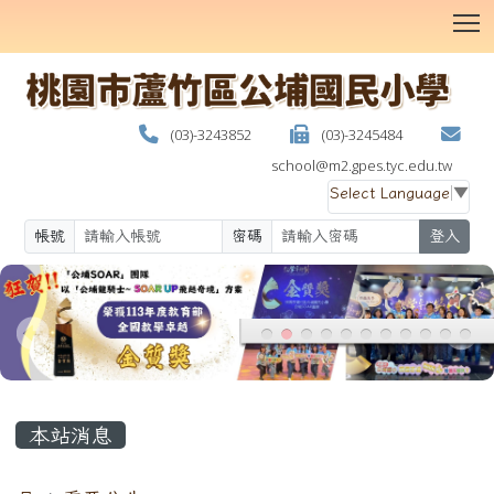
T
(03)-3243852
(03)-3245484
school@m2.gpes.tyc.edu.tw
Select Language
▼
帳號
密碼
登入
:::
本站消息