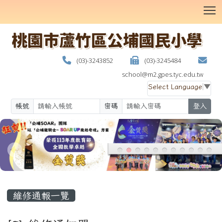
T
(03)-3243852
(03)-3245484
school@m2.gpes.tyc.edu.tw
Select Language
▼
帳號
密碼
登入
:::
維修通報一覽