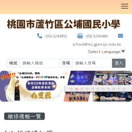
T
(03)-3243852
(03)-3245484
school@m2.gpes.tyc.edu.tw
Select Language
▼
帳號
密碼
登入
:::
維修通報一覽