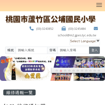
T
(03)-3243852
(03)-3245484
school@m2.gpes.tyc.edu.tw
Select Language
▼
帳號
密碼
登入
:::
維修通報一覽