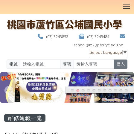
T
(03)-3243852
(03)-3245484
school@m2.gpes.tyc.edu.tw
Select Language
▼
帳號
密碼
登入
:::
維修通報一覽